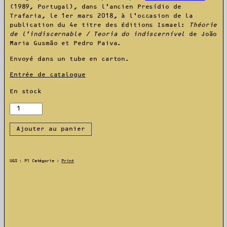
(1989, Portugal), dans l’ancien Presídio de
Trafaria, le 1er mars 2018, à l’occasion de la
publication du 4e titre des Éditions Ismael:
Théorie
de l’indiscernable / Teoria do indiscernível
de João
Maria Gusmão et Pedro Paiva.
Envoyé dans un tube en carton.
Entrée de catalogue
En stock
quantité
de
[Sérigraphie
Ajouter au panier
sans
titre
1]
UGS :
P1
Catégorie :
Print