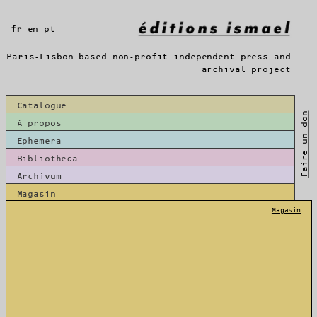
Aller
au
fr
en
pt
contenu
Paris-Lisbon based non-profit independent press and
archival project
Catalogue
Faire un don
À propos
Ephemera
Bibliotheca
Archivum
Magasin
Magasin