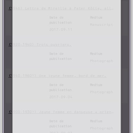
(1946) Lettre de Mireille à Peter Kölle, allemand incarcéré à Fresnes.
Date de
Medium
publication
Manuscript
2017-09-11
(1920-1940) Trois ouvriers.
Date de
Medium
publication
Photograph
(1940-1960?) Une jeune femme, bord de mer.
Date de
Medium
publication
Photograph
2017-09-04
(1900-1930?) Jeune femme en danseuse « orientale ».
Date de
Medium
publication
Photograph