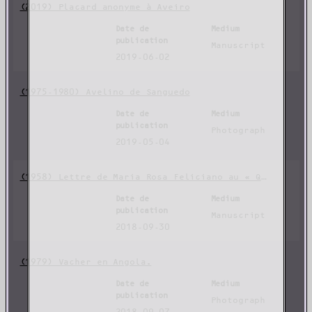
(2019) Placard anonyme à Aveiro
Date de
Medium
publication
Manuscript
2019-06-02
(1975-1980) Avelino de Sanguedo
Date de
Medium
publication
Photograph
2019-05-04
(1958) Lettre de Maria Rosa Feliciano au « Querido » – fragment d’une séparation.
Date de
Medium
publication
Manuscript
2018-09-30
(1979) Vacher en Angola.
Date de
Medium
publication
Photograph