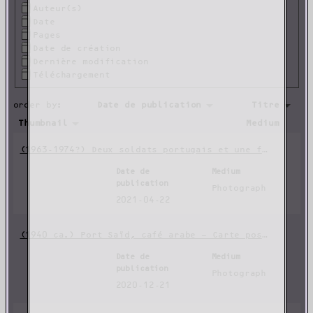
Auteur(s)
Date
Pages
Date de création
Dernière modification
Téléchargement
order by:
Date de publication
Titre
Thumbnail
Medium
(1963-1974?) Deux soldats portugais et une femme noire en Guinée-Bissau
Date de
Medium
publication
Photograph
2021-04-22
(1940 ca.) Port Saïd, café arabe — Carte postale
Date de
Medium
publication
Photograph
2020-12-21