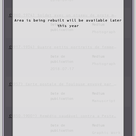
2018-09-07
(1960-1974) Soldat avec un oiseau de proie mort dans les mains.
Area is being rebuilt will be available later
Date de
Medium
this year
publication
Photograph
(1917-1934) Quatre petits portraits de femmes.
Date de
Medium
publication
Photograph
2018-07-17
(1957) Carte postale de Toulouse envoyé par Albert à Maria.
Date de
Medium
publication
Manuscript
(1850-1900?) Remédio saudável contra a Peste.
Date de
Medium
publication
Graphic Work