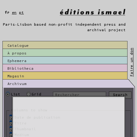
Aller
au
fr
en
pt
contenu
Paris-Lisbon based non-profit independent press and
archival project
Catalogue
Faire un don
À propos
Ephemera
Bibliotheca
Magasin
Archivum
List
Grid
Columns to show
Date de publication
Titre
Thumbnail
Medium