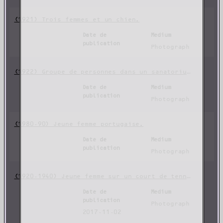
(1921) Trois femmes et un chien.
Date de
Medium
publication
Photograph
(1922) Groupe de personnes dans un sanatorium à Guarda.
Date de
Medium
publication
Photograph
(1980-90) Jeune femme portugaise.
Date de
Medium
publication
Photograph
(1920-1940) Jeune femme sur un court de tennis.
Date de
Medium
publication
Photograph
2017-11-02