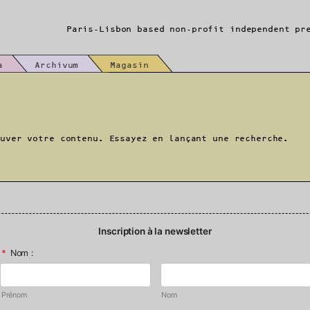
Paris-Lisbon based non-profit independent pr
a
Archivum
Magasin
ouver votre contenu. Essayez en lançant une recherche.
Inscription à la newsletter
*
Nom :
Prénom
Nom