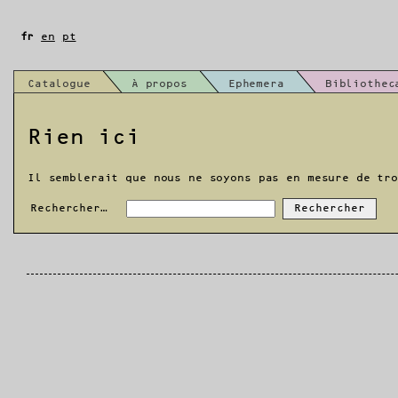
Aller
au
fr
en
pt
contenu
Catalogue
À propos
Ephemera
Bibliothec
Rien ici
Il semblerait que nous ne soyons pas en mesure de tr
Rechercher…