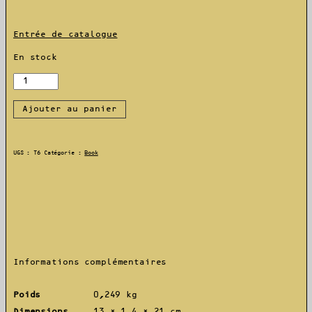
Entrée de catalogue
En stock
quantité
de
Les
Ajouter au panier
Doublures
UGS :
T6
Catégorie :
Book
Informations complémentaires
Poids
0,249 kg
Dimensions
13 × 1,4 × 21 cm