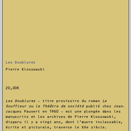
Les Doublures
Pierre Klossowski
20,00
€
Les Doublures
– titre provisoire du roman
Le
Souffleur ou le Théâtre de société
publié chez Jean-
Jacques Pauvert en 1960 – est une plongée dans les
manuscrits et les archives de Pierre Klossowski,
disparu il y a vingt ans, dont l’œuvre inclassable,
écrite et picturale, traverse le XX e siècle.