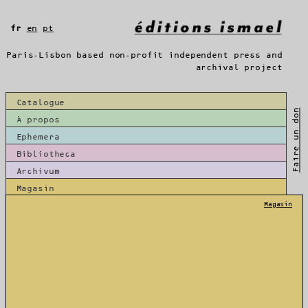
Aller
au
fr
en
pt
contenu
Paris-Lisbon based non-profit independent press and
archival project
Catalogue
Faire un don
À propos
Ephemera
Bibliotheca
Archivum
Magasin
Magasin