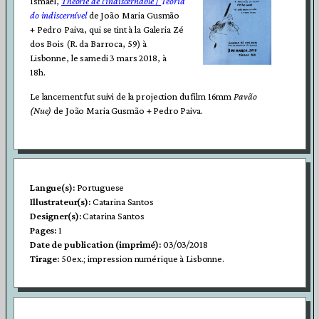
Ismael,
Théorie de l’indiscernable
/
Teoria
do indiscernível
de João Maria Gusmão
+ Pedro Paiva, qui se tint à la Galeria Zé
dos Bois (R. da Barroca, 59) à
Lisbonne, le samedi 3 mars 2018, à
18h.
Le lancement fut suivi de la projection du film 16mm
Pavão
(Nue)
de João Maria Gusmão + Pedro Paiva.
Langue(s):
Portuguese
Illustrateur(s):
Catarina Santos
Designer(s):
Catarina Santos
Pages:
1
Date de publication (imprimé):
03/03/2018
Tirage:
50ex.; impression numérique à Lisbonne.