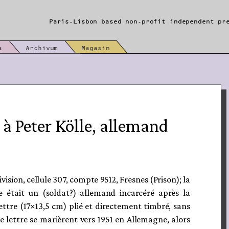
Paris-Lisbon based non-profit independent pr
a
Archivum
Magasin
e à Peter Kölle, allemand
Division, cellule 307, compte 9512, Fresnes (Prison); la
ire était un (soldat?) allemand incarcéré après la
 lettre (17×13,5 cm) plié et directement timbré, sans
te lettre se marièrent vers 1951 en Allemagne, alors