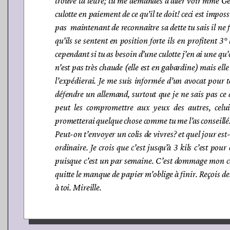
trouvé ta lettre; tu me demandes d’aller voir mme Ge
culotte en paiement de ce qu’il te doit! ceci est impo
pas maintenant de reconnaitre sa dette tu sais il ne
qu’ils se sentent en position forte ils en profitent 3°
cependant si tu as besoin d’une culotte j’en ai une qu’
n’est pas très chaude (elle est en gabardine) mais elle
l’expédierai. Je me suis informée d’un avocat pour toi,
défendre un allemand, surtout que je ne sais pas ce q
peut les compromettre aux yeux des autres, celui 
prometterai quelque chose comme tu me l’as conseillé
Peut-on t’envoyer un colis de vivres? et quel jour est-
ordinaire. Je crois que c’est jusqu’à 3 kils c’est pour
puisque c’est un par semaine. C’est dommage mon colis
quitte le manque de papier m’oblige à finir. Reçois d
à toi. Mireille.