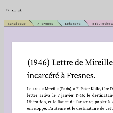
Aller
au
fr
en
pt
contenu
Catalogue
À propos
Ephemera
Bibliothec
(1946) Lettre de Mireill
incarcéré à Fresnes.
Lettre de Mireille (Paris), à F. Peter Kölle, 1ère 
lettre arriva le 7 janvier 1946; le destinata
Libération, et le fiancé de l’auteure; papier à
enveloppe. L’auteure et le destinataire de cet