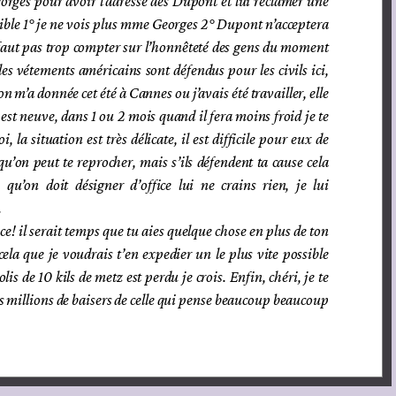
orges pour avoir l’adresse des Dupont et lui réclamer une
ssible 1° je ne vois plus mme Georges 2° Dupont n’acceptera
 faut pas trop compter sur l’honnêteté des gens du moment
 les vétements américains sont défendus pour les civils ici,
on m’a donnée cet été à Cannes ou j’avais été travailler, elle
 est neuve, dans 1 ou 2 mois quand il fera moins froid je te
 la situation est très délicate, il est difficile pour eux de
u’on peut te reprocher, mais s’ils défendent ta cause cela
qu’on doit désigner d’office lui ne crains rien, je lui
.
ce! il serait temps que tu aies quelque chose en plus de ton
 cela que je voudrais t’en expedier un le plus vite possible
 de 10 kils de metz est perdu je crois. Enfin, chéri, je te
es millions de baisers de celle qui pense beaucoup beaucoup