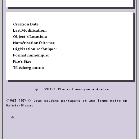
Creation Date:
Last Modification:
Object's Location:
Numérisation faite par:
Digitization Technique:
Format numérique:
File's Size:
Téléchargement:
Navigation
(2019) Placard anonyme à Aveiro
de
l’article
(1963-1974?) Deux soldats portugais et une femme noire en
Guinée-Bissau