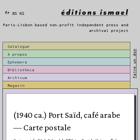
Aller
au
fr
en
pt
contenu
Paris-Lisbon based non-profit independent press and
archival project
Catalogue
Faire un don
À propos
Ephemera
Bibliotheca
Archivum
Magasin
(1940 ca.) Port Saïd, café arabe
— Carte postale