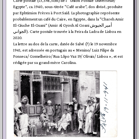
Carte postale (13,5×8,5cm) de l’“Union Postale Universelle/
Egypte”, ca. 1940, sous-titrée “Café arabe”, dos divisé, produite
par Ephtimios Frères à Port Saïd. La photographie représente
probablement un café du Caire, en Egypte, dans la “Chareh Amir
El-Giuche El-Guani” (Amir Al Gyosh Al Goani أمير الجيوش
الجواني). Carte postale trouvée à la Feira da Ladra de Lisboa en
2020.
La lettre au dos de la carte, datée de Salvé (?) le 19 novembre
1941, est adressée en portugais au « Menino/ Luiz Filipe da
Fonseca/ Gomelheiro/ Rua Lôpo Vaz 19/ Olivais/ Lisboa », et est
rédigée par sa grand-mère Carolina.