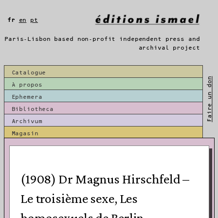
Aller
au
fr
en
pt
contenu
Paris-Lisbon based non-profit independent press and
archival project
Catalogue
Faire un don
À propos
Ephemera
Bibliotheca
Archivum
Magasin
(1908) Dr Magnus Hirschfeld –
Le troisième sexe, Les
homosexuels de Berlin