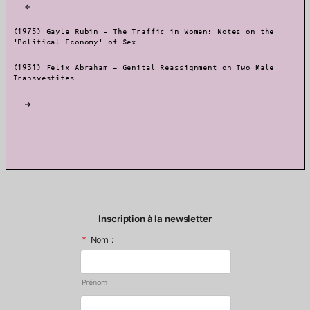
Navigation
de
l’article
(1975) Gayle Rubin – The Traffic in Women: Notes on the
‘Political Economy’ of Sex
(1931) Felix Abraham – Genital Reassignment on Two Male
Transvestites
Inscription à la newsletter
*
Nom :
Prénom