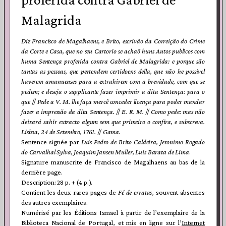
Malagrida
Diz Francisco de Magalhaens, e Brito, escrivão da Correição do Crime
da Corte e Casa, que no seu Cartorio se achaõ huns Autos publicos com
huma Sentença proferida contra Gabriel de Malagrida: e porque são
tantas as pessoas, que pertendem certidoens della, que não he possivel
haverem amanuenses para a extrahirem com a brevidade, com que se
pedem; e deseja o supplicante fazer imprimir a dita Sentença: para o
que
//
Pede a V. M. lhe faça mercê conceder licença para poder mandar
fazer a impressão da dita Sentença.
//
E. R. M.
//
Como pede: mas não
deixará sahir extracto algum sem que primeiro o confira, e subscreva.
Lisboa, 24 de Setembro, 1761.
//
Gama.
Sentence signée par
Luis Pedro de Brito Caldeira, Jeronimo Rogado
do Carvalhal Sylva, Joaquim Jansen Muller, Luis Barata de Lima
.
Signature manuscrite de Francisco de Magalhaens au bas de la
dernière page.
Description: 28 p. + (4 p.).
Contient les deux rares pages de
Fé de
erratas
, souvent absentes
des autres exemplaires.
Numérisé par les Éditions Ismael à partir de l’exemplaire de la
Biblioteca Nacional de Portugal, et mis en ligne sur l’
Internet