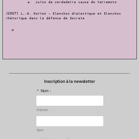
Juízo da verdadeira causa do terramoto
de
l’article
(2007) L.-A. Dorion – Elenchos dialectique et Elenchos
rhétorique dans la défense de Socrate
Inscription à la newsletter
*
Nom :
Prénom
Nom