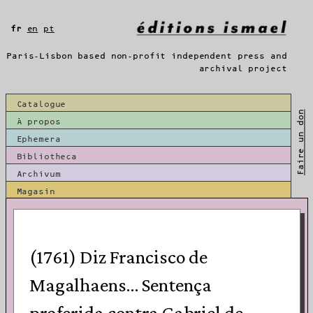
Aller
au
fr
en
pt
contenu
Paris-Lisbon based non-profit independent press and
archival project
Catalogue
Faire un don
À propos
Ephemera
Bibliotheca
Archivum
Magasin
(1761) Diz Francisco de
Magalhaens… Sentença
proferida contra Gabriel de