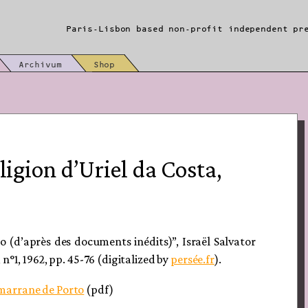
Paris-Lisbon based non-profit independent pr
Archivum
Shop
eligion d’Uriel da Costa,
o (d’après des documents inédits)”, Israël Salvator
, n°1, 1962, pp. 45-76 (digitalized by
persée.fr
).
, marrane de Porto
(pdf)