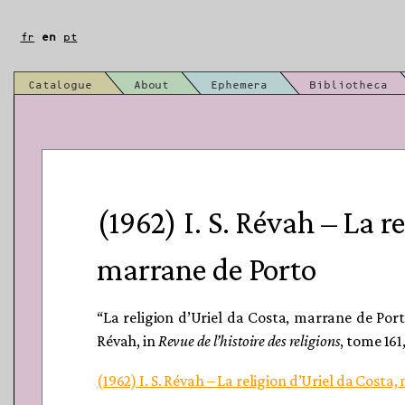
Skip
to
fr
en
pt
content
Catalogue
About
Ephemera
Bibliotheca
(1962) I. S. Révah – La r
marrane de Porto
“La religion d’Uriel da Costa, marrane de Port
Révah, in
Revue de l’histoire des religions
, tome 161
(1962) I. S. Révah – La religion d’Uriel da Costa