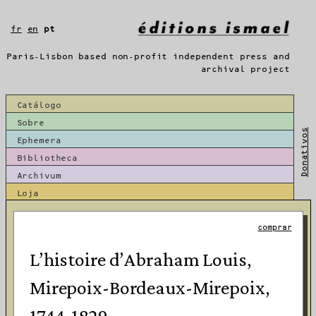
Saltar
para
fr
en
pt
o
conteúdo
Paris-Lisbon based non-profit independent press and
archival project
Catálogo
Sobre
Donativos
Ephemera
Bibliotheca
Archivum
Loja
comprar
L’histoire d’Abraham Louis,
Mirepoix-Bordeaux-Mirepoix,
1744-1829