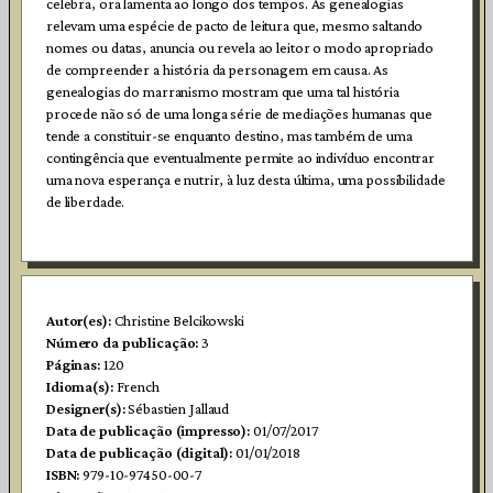
celebra, ora lamenta ao longo dos tempos. As genealogias
relevam uma espécie de pacto de leitura que, mesmo saltando
nomes ou datas, anuncia ou revela ao leitor o modo apropriado
de compreender a história da personagem em causa. As
genealogias do marranismo mostram que uma tal história
procede não só de uma longa série de mediações humanas que
tende a constituir-se enquanto destino, mas também de uma
contingência que eventualmente permite ao indivíduo encontrar
uma nova esperança e nutrir, à luz desta última, uma possibilidade
de liberdade.
Autor(es):
Christine Belcikowski
Número da publicação:
3
Páginas:
120
Idioma(s):
French
Designer(s):
Sébastien Jallaud
Data de publicação (impresso):
01/07/2017
Data de publicação (digital):
01/01/2018
ISBN:
979-10-97450-00-7