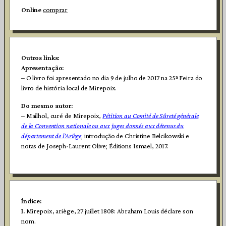
Online
comprar
Outros links:
Apresentação
:
– O livro foi apresentado no dia 9 de julho de 2017 na 25ª Feira do
livro de história local de Mirepoix.
Do mesmo autor:
– Mailhol, curé de Mirepoix,
Pétition au Comité de Sûreté générale
de la Convention nationale ou aux juges donnés aux détenus du
département de l’Ariège
; introdução de Christine Belcikowski e
notas de Joseph-Laurent Olive; Éditions Ismael, 2017.
Índice:
I.
Mirepoix, ariège, 27 juillet 1808: Abraham Louis déclare son
nom.