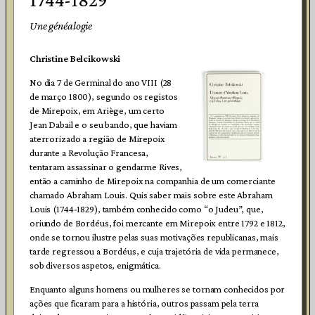
Une généalogie
Christine Belcikowski
No dia 7 de Germinal do ano VIII (28
de março 1800), segundo os registos
de Mirepoix, em Ariège, um certo
Jean Dabail e o seu bando, que haviam
aterrorizado a região de Mirepoix
durante a Revolução Francesa,
tentaram assassinar o gendarme Rives,
então a caminho de Mirepoix na companhia de um comerciante
chamado Abraham Louis. Quis saber mais sobre este Abraham
Louis (1744-1829), também conhecido como “o Judeu”, que,
oriundo de Bordéus, foi mercante em Mirepoix entre 1792 e 1812,
onde se tornou ilustre pelas suas motivações republicanas, mais
tarde regressou a Bordéus, e cuja trajetória de vida permanece,
sob diversos aspetos, enigmática.
Enquanto alguns homens ou mulheres se tornam conhecidos por
ações que ficaram para a história, outros passam pela terra