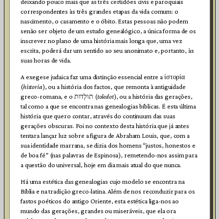
deixando pouco mais que as três certidões civis e paroquiais
correspondentes às três grandes etapas da vida comum: o
nascimento, o casamento e o óbito. Estas pessoas não podem
senão ser objeto de um estudo genealógico, a única forma de os
inscrever no plano de uma história mais longa que, uma vez
escrita, poderá dar um sentido ao seu anonimato e, portanto, às
suas horas de vida.
A exegese judaica faz uma distinção essencial entre a ίστορία
(
historia
), ou a história dos factos, que remonta à antiguidade
greco-romana, e o תולָדות (
toledot
), ou a história das gerações,
tal como a que se encontra nas genealogias bíblicas. É esta última
história que quero contar, através do continuum das suas
gerações obscuras. Foi no contexto desta história que já antes
tentara lançar luz sobre a figura de Abraham Louis, que, com a
sua identidade marrana, se dizia dos homens “justos, honestos e
de boa fé” (nas palavras de Espinosa), remetendo-nos assim para
a questão do universal, hoje em dia mais atual do que nunca.
Há uma estética das genealogias cujo modelo se encontra na
Bíblia e na tradição greco-latina. Além de nos reconduzir para os
fastos poéticos do antigo Oriente, esta estética liga-nos ao
mundo das gerações, grandes ou miseráveis, que ela ora