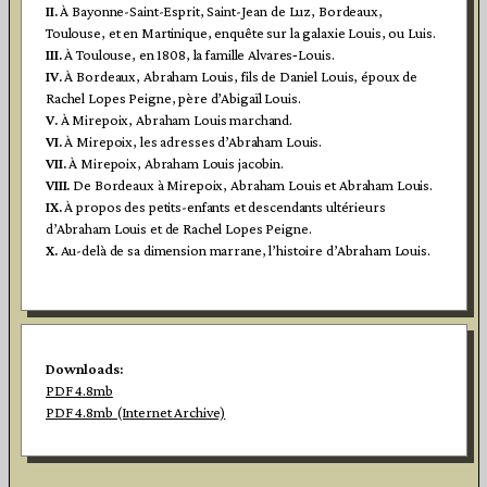
II.
À Bayonne-Saint-Esprit, Saint-Jean de Luz, Bordeaux,
Toulouse, et en Martinique, enquête sur la galaxie Louis, ou Luis.
III.
À Toulouse, en 1808, la famille Alvares‑Louis.
IV.
À Bordeaux, Abraham Louis, fils de Daniel Louis, époux de
Rachel Lopes Peigne, père d’Abigaïl Louis.
V.
À Mirepoix, Abraham Louis marchand.
VI.
À Mirepoix, les adresses d’Abraham Louis.
VII.
À Mirepoix, Abraham Louis jacobin.
VIII.
De Bordeaux à Mirepoix, Abraham Louis et Abraham Louis.
IX.
À propos des petits-enfants et descendants ultérieurs
d’Abraham Louis et de Rachel Lopes Peigne.
X.
Au-delà de sa dimension marrane, l’histoire d’Abraham Louis.
Downloads:
PDF 4.8mb
PDF 4.8mb (Internet Archive)