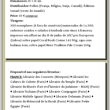
Dimensões:
13 × 21 cm
Distribuidor:
Pollen (França, Bélgica, Suíça, Canadá); Éditions
Ismael (resto do mundo)
Price:
10 €
comprar
Tiragem:
300 exemplares (6 fora do comércio) numerados de 1 a 300;
cadernos cosidos e colados à lombada com vinco à francesa;
impresso em offset no dia 19 de junho de 2017 por Europress
(Lisboa) sobre papel Coral Book Creme 1.65 90g; capa com
badanas 6cm, sobre papel Rives Tradition Pale Cream 250g.
Disponível nas seguintes livrarias :
FRANCE:
Librairie des Couverts (Mirepoix) ♦ Librairie les
Cahiers de Colette (Paris) ♦ Librairie du Temple (Paris) ♦
Librairie du Musée d’art et d’histoire du Judaïsme – MAHJ (Paris)
♦ Librairie Tschann (Paris) ♦ Librairie Compagnie (Paris) ♦
Librairie Michèle Ignazi (Paris) ♦ Librairie Delamain (Paris) ♦
Librairie du Mémorial de la Shoah (Paris) ♦ Librairie Petite
Égypte (Paris)