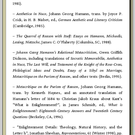
1981).
–
Aesthetica in Nuce
, Johann Georg Hamann, trans. by Joyce P.
Crick, in H. B. Nisbet, ed.,
German Aesthetic and Literary Criticism
(Cambridge, 1985).
–
The Quarrel of Reason with Itself
: Essays on Hamann, Michaelis,
Lessing,
Nietzsche
, James C. O’Flaherty
(Columbia, SC, 1988).
–
Johann Georg Hamann’s Relational Metacriticism
, Gwen Griffith
Dickson, including translations of
Socratic Memorabilia, Aesthetica
in Nuce, The Last Will, and Testament of the Knight of the Rose-Cross,
Philological Ideas and Doubts, Essay of a Sibyl on Marriage,
Metacritique on the Purism of Reason
, and other texts (Berlin, 1995).
–
Metacritique on the Purism of Reason
, Johann Georg Hamann,
trans. by Kenneth Haynes, and an annotated translation of
Hamann’s letter of 1684 to Christian Jakob Kraus about Kant’s
“What is Enlightenment?”, in
James Schmidt, ed.,
What is
Enlightenment?: Eighteenth-Century Answers and Twentieth Century
Questions
(Berkeley, CA, 1996).
– “Enlightenment Details: Theology, Natural History, and the
Letter h”, Jonathan Sheehan,
Representations
, 61 (Winter 1998), pp.