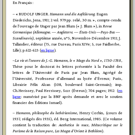
En Français :
– « RUDOLF UNGER.
Hamann und die Aufklärung
. Eugen
Diederichs, Jena, 1911; 2 vol. 979 pp. relié, 30 m. », compte-rendu
de l’ouvrage de Unger par Jean Blum (« J. Blum »), in
Revue
Germanique (Allemagne. — Angleterre. — États-Unis —Pays-Bas —
Scandinavie)
, septième année, n°5, Novembre-Décembre 1911; J.
Tallandier, éditeur (75, rue Dareau, Paris XIVe; 5, rue Faidherbe,
Lille); p.622-623 (
en ligne
).
–
La vie et l’oeuvre de J.-G. Hamann, le « Mage du Nord », 1730-1788
,
Thèse pour le doctorat ès lettres présentée à la Faculté des
lettres de l’Université de Paris par Jean Blum, Agrégé de
l’Université, Professeur d’allemand au lycée d’Évreux; Paris,
Librairie Félix Alcan (108, boulevard Saint-Germain); imp.
Ch.Herissey, Paul Herrissey, Sccr (Évreux); 704 pages; 1912 (
en
ligne
: numérisé par la BNF après demande et avec le soutien
financier des Éditions Ismael).
–
Hamann, philosophe du luthérianisme
, Henry Corbin, (cours de
1937, rédigés dès 1935), éd. Berg International, 1985. (Ce volume
contient la traduction de:
Aesthetica in nuce
,
Métacritique sur le
Purisme de la Raison pure
,
Les Mages d’Orient à Bethléem
).