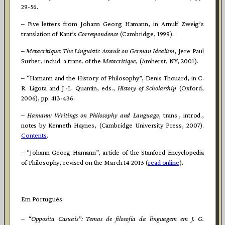
29-56.
– Five letters from Johann Georg Hamann, in Arnulf Zweig’s
translation of Kant’s
Correspondence
(Cambridge, 1999).
–
Metacritique: The Linguistic Assault on German Idealism
, Jere Paul
Surber, includ. a trans. of the
Metacritique
, (Amherst, NY, 2001).
– “Hamann and the History of Philosophy”, Denis Thouard, in C.
R. Ligota and J.-L. Quantin, eds.,
History of Scholarship
(Oxford,
2006), pp. 413-436.
–
Hamann: Writings on Philosophy and Language
, trans., introd.,
notes by Kenneth Haynes, (Cambridge University Press, 2007).
Contents
.
– “Johann Georg Hamann”, article of the Stanford Encyclopedia
of Philosophy, revised on the March 14 2013 (
read online
).
Em Português :
–
“Opposita Casuais”: Temas de filosofia da linguagem em J. G.