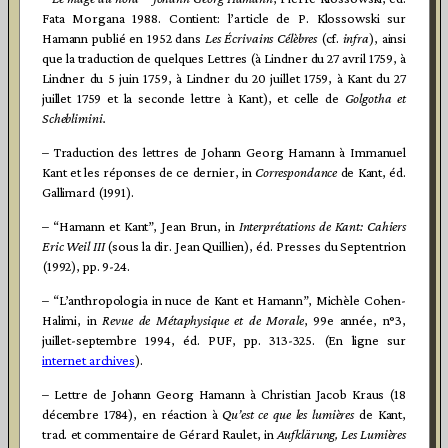
Fata Morgana 1988. Contient: l’article de P. Klossowski sur
Hamann publié en 1952 dans
Les Écrivains Célèbres
(cf.
infra
), ainsi
que la traduction de quelques Lettres (à Lindner du 27 avril 1759, à
Lindner du 5 juin 1759, à Lindner du 20 juillet 1759, à Kant du 27
juillet 1759 et la seconde lettre à Kant), et celle de
Golgotha et
Scheblimini.
– Traduction des lettres de Johann Georg Hamann à Immanuel
Kant et les réponses de ce dernier, in
Correspondance
de Kant, éd.
Gallimard (1991).
– “Hamann et Kant”, Jean Brun, in
Interprétations de Kant: Cahiers
Eric Weil III
(sous la dir. Jean Quillien), éd. Presses du Septentrion
(1992), pp. 9-24.
– “L’anthropologia in nuce de Kant et Hamann”, Michèle Cohen-
Halimi, in
Revue de Métaphysique et de Morale
, 99e année, n°3,
juillet-septembre 1994, éd. PUF, pp. 313-325. (En ligne sur
internet archives
).
– Lettre de Johann Georg Hamann à Christian Jacob Kraus (18
décembre 1784), en réaction à
Qu’est ce que les lumières
de Kant,
trad. et commentaire de Gérard Raulet, in
Aufklärung, Les Lumières