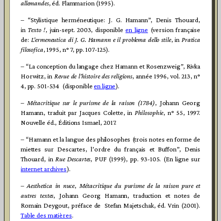
allemandes
, éd. Flammarion (1995).
– “Stylistique herméneutique: J. G. Hamann”, Denis Thouard,
in
Texto !
, juin-sept. 2003, disponible
en ligne
(version française
de:
L’ermeneutica di J. G. Hamann e il problema dello stile
, in
Pratica
filosofica
, 1995, n° 7, pp. 107-125).
– “La conception du langage chez Hamann et Rosenzweig”, Rivka
Horwitz, in
Revue de l’histoire des religions
, année 1996, vol. 213, n°
4, pp. 501-534 (disponible
en ligne
).
–
Métacritique sur le purisme de la raison (1784)
, Johann Georg
Hamann, traduit par Jacques Colette, in
Philosophie
, n° 55, 1997.
Nouvelle éd., Éditions Ismael, 2017.
– “Hamann et la langue des philosophes (trois notes en forme de
miettes sur Descartes, l’ordre du français et Buffon”, Denis
Thouard, in
Rue Descartes
, PUF (1999), pp. 93-105. (En ligne sur
internet archives
).
–
Aesthetica in nuce
,
Métacritique du purisme de la raison pure et
autres textes
, Johann Georg Hamann, traduction et notes de
Romain Deygout, préface de Stefan Majetschak, éd. Vrin (2001).
Table des matières
.