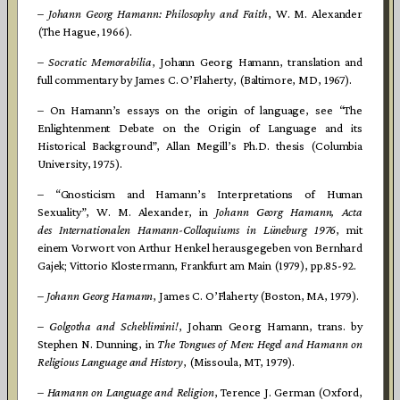
–
Johann Georg Hamann: Philosophy and Faith
, W. M. Alexander
(The Hague, 1966).
–
Socratic Memorabilia
, Johann Georg Hamann, translation and
full commentary by James C. O’Flaherty, (Baltimore, MD, 1967).
– On Hamann’s essays on the origin of language, see “The
Enlightenment Debate on the Origin of Language and its
Historical Background”, Allan Megill’s Ph.D. thesis (Columbia
University, 1975).
– “Gnosticism and Hamann’s Interpretations of Human
Sexuality”, W. M. Alexander, in
Johann Georg Hamann, Acta
des Internationalen Hamann-Colloquiums in Lüneburg 1976
, mit
einem Vorwort von Arthur Henkel herausgegeben von Bernhard
Gajek; Vittorio Klostermann, Frankfurt am Main (1979), pp.85-92.
–
Johann Georg Hamann
, James C. O’Flaherty (Boston, MA, 1979).
–
Golgotha and Scheblimini
!
, Johann Georg Hamann, trans. by
Stephen N. Dunning, in
The Tongues of Men: Hegel and Hamann on
Religious Language and History
, (Missoula, MT, 1979).
–
Hamann on Language and Religion
, Terence J. German (Oxford,