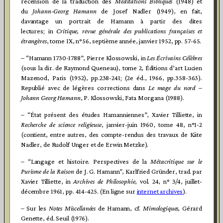
recension de la traduction des
Méditations Bibliques
(1948) et
du
Johann-Georg Hamann
de Josef Nadler (1949), en fait,
davantage un portrait de Hamann à partir des dites
lectures; in
Critique, revue générale des publications françaises et
étrangères
, tome IX, n°56, septième année, janvier 1952, pp. 57-65.
– “Hamann 1730-1788”, Pierre Klossowski, in
Les Écrivains Célèbres
(sous la dir. de Raymond Queneau), tome 2, Éditions d’art Lucien
Mazenod, Paris (1952), pp.238-241; (2e éd., 1966, pp.358-363).
Republié avec de légères corrections dans
Le mage du nord –
Johann Georg Hamann
, P. Klossowski, Fata Morgana (1988).
– “État présent des études Hamanniennes”, Xavier Tilliette, in
Recherche de science religieuse
, janvier-juin 1960, tome 48, n°1-2
(contient, entre autres, des compte-rendus des travaux de Käte
Nadler, de Rudolf Unger et de Erwin Metzke).
– “Langage et histoire. Perspectives de la
Métacritique sur le
Purisme de la Raison
de J. G. Hamann”, Karlfried Gründer, trad. par
Xavier Tilliette, in
Archives de Philosophie
, vol. 24, n° 3/4, juillet-
décembre 1961, pp. 414-425. (En ligne sur
internet archives
).
– Sur les
Notes Miscellanées
de Hamann, cf.
Mimologiques,
Gérard
Genette, éd. Seuil (1976).