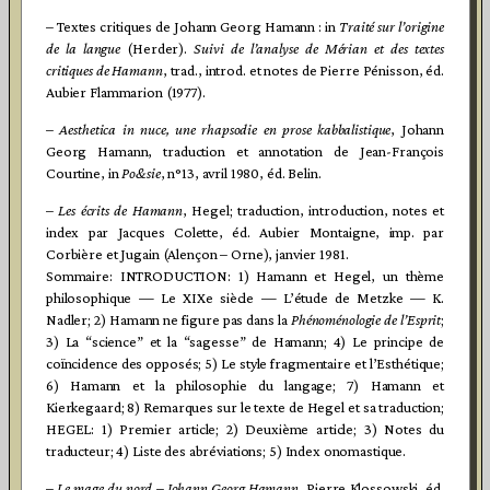
– Textes critiques de Johann Georg Hamann : in
Traité sur l’origine
de la langue
(Herder).
Suivi de l’analyse de Mérian et des textes
critiques de Hamann
, trad., introd. et notes de Pierre Pénisson, éd.
Aubier Flammarion (1977).
– Aesthetica in nuce, une rhapsodie en prose kabbalistique
, Johann
Georg Hamann, traduction et annotation de Jean-François
Courtine, in
Po&sie
, n°13, avril 1980, éd. Belin.
–
Les écrits de Hamann
, Hegel; traduction, introduction, notes et
index par Jacques Colette, éd. Aubier Montaigne, imp. par
Corbière et Jugain (Alençon – Orne), janvier 1981.
Sommaire: INTRODUCTION: 1) Hamann et Hegel, un thème
philosophique — Le XIXe siècle — L’étude de Metzke — K.
Nadler; 2) Hamann ne figure pas dans la
Phénoménologie de l’Esprit
;
3) La “science” et la “sagesse” de Hamann; 4) Le principe de
coïncidence des opposés; 5) Le style fragmentaire et l’Esthétique;
6) Hamann et la philosophie du langage; 7) Hamann et
Kierkegaard; 8) Remarques sur le texte de Hegel et sa traduction;
HEGEL: 1) Premier article; 2) Deuxième article; 3) Notes du
traducteur; 4) Liste des abréviations; 5) Index onomastique.
–
Le mage du nord – Johann Georg Hamann
, Pierre Klossowski, éd.