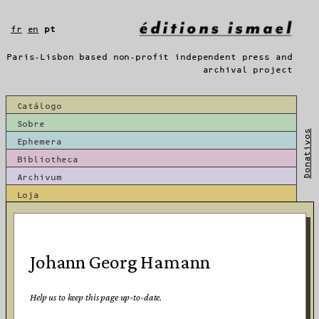
Saltar
para
fr
en
pt
o
conteúdo
Paris-Lisbon based non-profit independent press and
archival project
Catálogo
Sobre
Donativos
Ephemera
Bibliotheca
Archivum
Loja
Johann Georg Hamann
Help us to keep this page up-to-date.