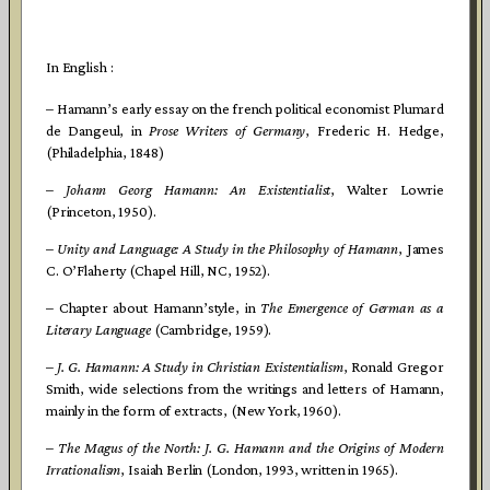
In English :
– Hamann’s early essay on the french political economist Plumard
de Dangeul, in
Prose Writers of Germany
, Frederic H. Hedge,
(Philadelphia, 1848)
–
Johann Georg Hamann: An Existentialist
, Walter Lowrie
(Princeton, 1950).
–
Unity and Language: A Study in the Philosophy of Hamann
, James
C. O’Flaherty (Chapel Hill, NC, 1952).
– Chapter about Hamann’style, in
The Emergence of German as a
Literary Language
(Cambridge, 1959).
–
J. G. Hamann: A Study in Christian Existentialism
, Ronald Gregor
Smith, wide selections from the writings and letters of Hamann,
mainly in the form of extracts, (New York, 1960).
–
The Magus of the North: J. G. Hamann and the Origins of Modern
Irrationalism
, Isaiah Berlin (London, 1993, written in 1965).