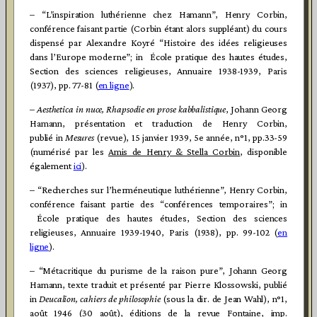
– “L’inspiration luthérienne chez Hamann”, Henry Corbin,
conférence faisant partie (Corbin étant alors suppléant) du cours
dispensé par Alexandre Koyré “Histoire des idées religieuses
dans l’Europe moderne”; in École pratique des hautes études,
Section des sciences religieuses, Annuaire 1938-1939, Paris
(1937), pp. 77-81 (
en ligne
).
– Aesthetica in nuce, Rhapsodie en prose kabbalistique
, Johann Georg
Hamann, présentation et traduction de Henry Corbin,
publié in
Mesures
(revue), 15 janvier 1939, 5e année, n°1, pp.33-59
(numérisé par les
Amis de Henry & Stella Corbin
, disponible
également
ici
).
– “Recherches sur l’herméneutique luthérienne”, Henry Corbin,
conférence faisant partie des “conférences temporaires”; in
École pratique des hautes études, Section des sciences
religieuses, Annuaire 1939-1940, Paris (1938), pp. 99-102 (
en
ligne
).
– “Métacritique du purisme de la raison pure”, Johann Georg
Hamann, texte traduit et présenté par Pierre Klossowski, publié
in
Deucalion, cahiers de philosophie
(sous la dir. de Jean Wahl), n°1,
août 1946 (30 août), éditions de la revue Fontaine, imp.