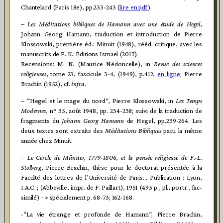
Chantelard (Paris 18e), pp.233-243 (
lire en pdf
).
–
Les Méditations bibliques de Hamann avec une étude de Hegel
,
Johann Georg Hamann, traduction et introduction de Pierre
Klossowski, première éd.: Minuit (1948), rééd. critique, avec les
manuscrits de P. K.: Éditions Ismael (2017).
Recensions: M. N. (Maurice Nédoncelle), in
Revue des sciences
religieuses
, tome 23, fascicule 3-4, (1949), p.412,
en ligne
; Pierre
Brachin (1952), cf.
infra
.
– “Hegel et le mage du nord”, Pierre Klossowski, in
Les Temps
Modernes
, n° 35, août 1948, pp. 234-238; suivi de la traduction de
fragments du
Johann Georg Hamann
de Hegel, pp.239-264. Les
deux textes sont extraits des
Méditations Bibliques
paru la même
année chez Minuit.
–
Le Cercle de Münster, 1779-1806, et la pensée religieuse de F.-L.
Stolberg
, Pierre Brachin, thèse pour le doctorat présentée à la
Faculté des lettres de l’Université de Paris… Publication : Lyon,
I.A.C. ; (Abbeville, impr. de F. Paillart), 1951 (493 p., pl., portr., fac-
similé) –> spécialement p. 68-73; 162-168.
-“La vie étrange et profonde de Hamann”, Pierre Brachin,