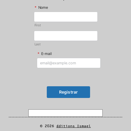
*
Nome
First
Last
*
E-mail
© 2026
Éditions Ismael