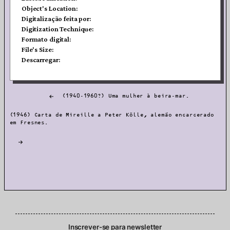
Object's Location:
Digitalização feita por:
Digitization Technique:
Formato digital:
File's Size:
Descarregar:
Post
(1940-1960?) Uma mulher à beira-mar.
navigation
(1946) Carta de Mireille a Peter Kölle, alemão encarcerado
em Fresnes.
Inscrever-se para newsletter