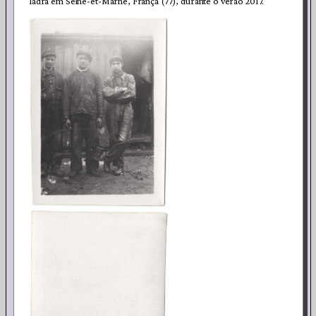
ladra em Seine-et-Marne, França (77), durante o verão 2017.