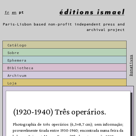
Saltar
para
fr
en
pt
o
conteúdo
Paris-Lisbon based non-profit independent press and
archival project
Catálogo
Sobre
Donativos
Ephemera
Bibliotheca
Archivum
Loja
(1920-1940) Três operários.
Photographia de três operários (6,3×8,7 cm); sem informação;
provavelmente tirada entre 1930-1960; encontrada numa feira da