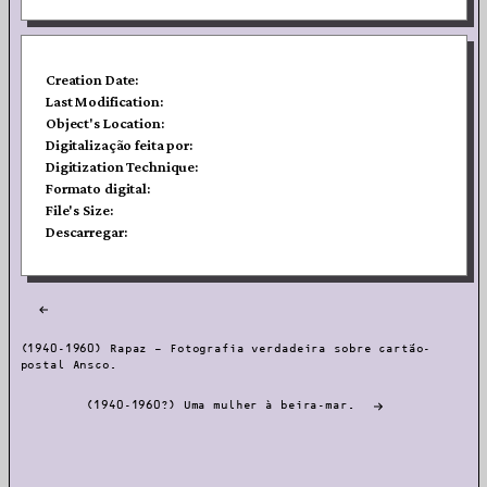
Creation Date:
Last Modification:
Object's Location:
Digitalização feita por:
Digitization Technique:
Formato digital:
File's Size:
Descarregar:
Post
navigation
(1940-1960) Rapaz – Fotografia verdadeira sobre cartão-
postal Ansco.
(1940-1960?) Uma mulher à beira-mar.