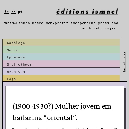
Saltar
para
fr
en
pt
o
conteúdo
Paris-Lisbon based non-profit independent press and
archival project
Catálogo
Sobre
Donativos
Ephemera
Bibliotheca
Archivum
Loja
(1900-1930?) Mulher jovem em
bailarina “oriental”.