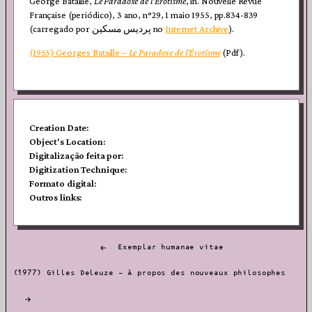
George Bataille,
Le Paradoxe de l’Érotisme
, in. Nouvelle Revue
Française (periódico), 3 ano, n°29, 1 maio 1955, pp.834-839
(carregado por پردیس مسکین no
Internet Archive
).
(1955) Georges Bataille –
Le Paradoxe de l’Érotisme
(Pdf).
Creation Date:
Object's Location:
Digitalização feita por:
Digitization Technique:
Formato digital:
Outros links:
Post
Exemplar humanae vitae
navigation
(1977) Gilles Deleuze – À propos des nouveaux philosophes