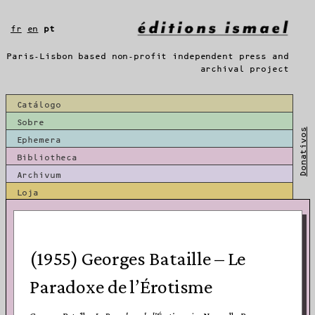
Saltar
para
fr
en
pt
o
conteúdo
Paris-Lisbon based non-profit independent press and
archival project
Catálogo
Sobre
Donativos
Ephemera
Bibliotheca
Archivum
Loja
(1955) Georges Bataille – Le
Paradoxe de l’Érotisme